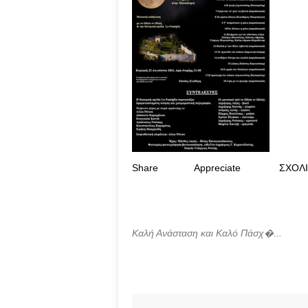
Share
Appreciate
ΣΧΟΛ
Καλή Ανάσταση και Καλό Πάσχ�...