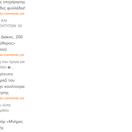
ς επιχείρησης
άδες φυλλάδια!
No comments yet
 ΚΑΙ
ΕΝΤΥΠΩΝ Α5
 Διάκος, 200
ύθερος»
τεο)
No comments yet
 που τίμησε και
άσιο �...
γότυπο
μαζί του
ην κουλτούρα
ρησης
No comments yet
υ λύπη
χεδόν
ντέρ «Μνήμες
ής