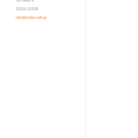
Πλ. Λαού 6
22310 22228
info@arotro-adv.gr