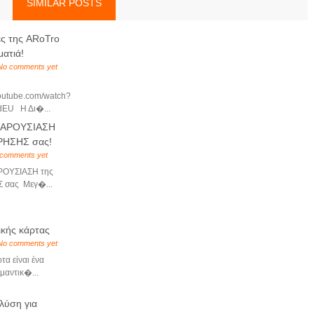
SIMILAR POSTS
ες της ARoTro
ματιά!
No comments yet
youtube.com/watch?
EU Η Δι�...
ΠΑΡΟΥΣΙΑΣΗ
ΡΗΣΗΣ σας!
comments yet
ΡΟΥΣΙΑΣΗ της
 σας Μεγ�...
ικής κάρτας
No comments yet
τα είναι ένα
μαντικ�...
λύση για