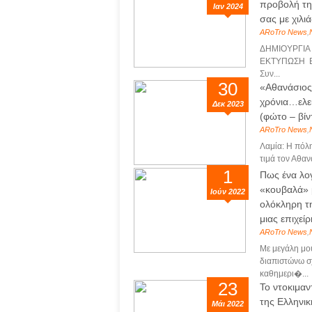
προβολή τη
Ιαν 2024
σας με χιλι
ARoTro News
,
ΔΗΜΙΟΥΡΓΙΑ
ΕΚΤΥΠΩΣΗ 
Συν...
30
«Αθανάσιος
χρόνια…ελε
Δεκ 2023
(φώτο – βίν
ARoTro News
,
Λαμία: Η πόλη
τιμά τον Αθαν
1
Πως ένα λο
«κουβαλά» 
Ιούν 2022
ολόκληρη τ
μιας επιχεί
ARoTro News
,
Με μεγάλη μο
διαπιστώνω σ
καθημερι�...
23
Το ντοκιμα
της Ελληνικ
Μάι 2022