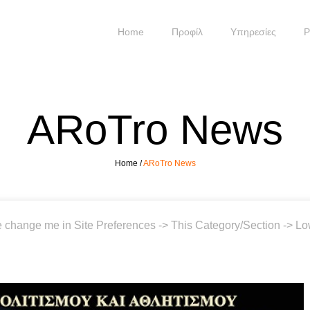
Home
Προφίλ
Υπηρεσίες
P
ARoTro News
Home
/
ARoTro News
e change me in Site Preferences -> This Category/Section -> Lo