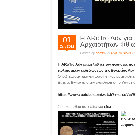
H ARoTro Adv για 
01
Αρχαιοτήτων Φθιώ
Σεπ 2021
Posted by
admin
/ in
ARoTro News
/
H ARoTro Adv επιμελήθηκε τον φωτισμό, τις 
πολιτιστικών εκδηλώσεων της Εφορείας Αρχ
Οι εκδηλώσεις πραγματοποιήθηκαν με μεγάλη ε
Δείτε το βίντεο από την εκδήλωση στην Υπάτη κ
https://www.youtube.com/watch?v=crsgVg
Σχετικά άρθρα δείτε
εδώ
και
εδώ