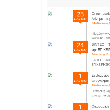
25
Οι υπηρεσί
Adv, με μία 
Ιούν 2024
ARoTro News
,
https://www.
v=1vOhn9Xbd
24
ΒΙΝΤΕΟ - 
της ΕΠΙΧΕΙ
Ιούν 2024
Advertising
,
No 
ΒΙΝΤΕΟ - ΠΑ
ΕΠΙΧΕΙΡΗΣΗΣ
1
Σχεδιασμός
επαγγελματ
Ιούν 2024
ARoTro News
,
Η εταιρική κάρ
από τα πιο ση
1
Οικονομική 