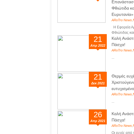
Επανάστασ
Φθιώτιδα κα
Ευρυτανία»
ARoTro News
,
Η Εφορεία Α
Φθιώτιδας και
21
Καλή Ανάστ
Πάσχα!
Απρ 2022
ARoTro News
,
...
21
Θερμές ευχέ
Χριστούγενν
Δεκ 2021
ευτυχισμένο
ARoTro News
,
...
26
Καλή Ανάστ
Πάσχα!
Απρ 2021
ARoTro News
,
Οι ευχές από 