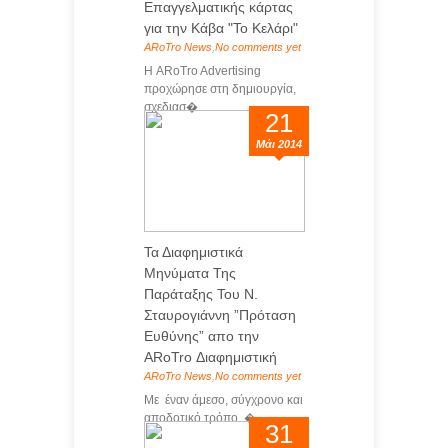
Επαγγελματικής κάρτας
για την Κάβα "Το Κελάρι"
ARoTro News
,
No comments yet
Η ARoTro Advertising
προχώρησε στη δημιουργία,
σχεδιασ�...
21
Μάι 2014
Τα Διαφημιστικά
Μηνύματα Της
Παράταξης Του Ν.
Σταυρογιάννη ”Πρόταση
Ευθύνης” απο την
ARoTro Διαφημιστική
ARoTro News
,
No comments yet
Με έναν άμεσο, σύγχρονο και
αποδοτικό τρόπο �...
31