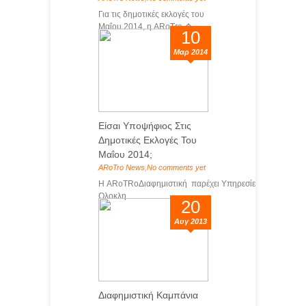
Για τις δημοτικές εκλογές του
Μαΐου 2014, η ARoTro �...
10
Μαρ 2014
Είσαι Υποψήφιος Στις
Δημοτικές Εκλογές Του
Μαΐου 2014;
ARoTro News
,
No comments yet
Η ARoTRoΔιαφημιστική παρέχει Υπηρεσίες
Ολοκλη...
20
Αυγ 2013
Διαφημιστική Καμπάνια