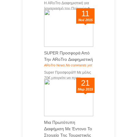
Η ARoTro Διαφημιστική για
λογαριασμό του Πολυχώρ�...
11
Νοέ 2015
SUPER Προσφορά Από
Την ARoTro Διαφημιστική
ARoTro News
,
No comments yet
Super Προσφορά!!! Με μόλις
70€ μπορείτε να προμ...
21
Μαρ 2015
Μια Πρωτότυπη
Διαφήμιση Με Έντονο Το
Στοιχείο Της Τουριστικής