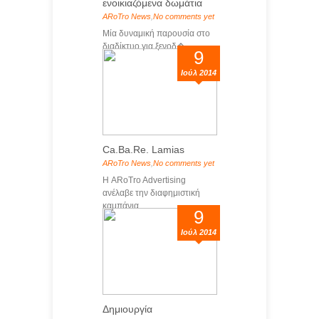
ενοικιαζόμενα δωμάτια
ARoTro News
,
No comments yet
Μία δυναμική παρουσία στο
διαδίκτυο για ξενοδ�...
9
Ιούλ 2014
Ca.Ba.Re. Lamias
ARoTro News
,
No comments yet
Η ARoTro Advertising
ανέλαβε την διαφημιστική
καμπάνια...
9
Ιούλ 2014
Δημιουργία