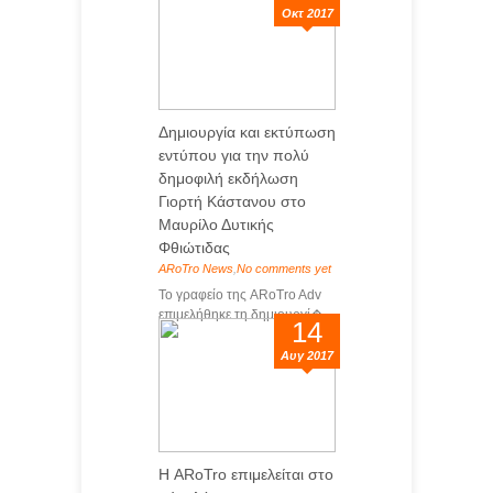
Οκτ 2017
Δημιουργία και εκτύπωση
εντύπου για την πολύ
δημοφιλή εκδήλωση
Γιορτή Κάστανου στο
Mαυρίλο Δυτικής
Φθιώτιδας
ARoTro News
,
No comments yet
Το γραφείο της ARoTro Adv
επιμελήθηκε τη δημιουργί�...
14
Αυγ 2017
Η ARoTro επιμελείται στο