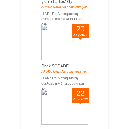
για το Ladies' Gym
ARoTro News
,
No comments yet
H ARoTro Διαφημιστική
ανέλαβε τον σχεδιασμό και
δ�...
20
Αυγ 2013
Rock SODADE
ARoTro News
,
No comments yet
H ARoTro Διαφημιστική
ανέλαβε την δημιουργία και
�...
22
Απρ 2013