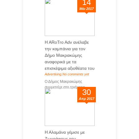
14
Μάι 2017
H ARoTro Adv ανέλαβε
την καμπάνια για τον
Δήμο Μακρακώμης
αναφορικά με τα
επισκέψιμα αξιοθέατα του
Advertising
,
No comments yet
Ο Δήμος Μακρακώμης
συμμετείχε στο τριήμερο...
30
Απρ 2017
Η Αλαμάνα γέμισε με
Ζωγράφους του