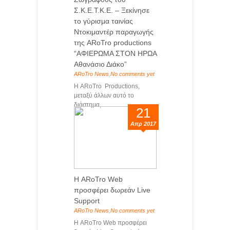
Σ.Κ.Ε.Τ.Κ.Ε. – Ξεκίνησε
το γύρισμα ταινίας
Ντοκιμαντέρ παραγωγής
της ARoTro productions
“ΑΦΙΕΡΩΜΑ ΣΤΟΝ ΗΡΩΑ
Αθανάσιο Διάκο”
ARoTro News
,
No comments yet
Η ARoTro Productions,
μεταξύ άλλων αυτό το
διάστημα, ...
21
Απρ 2017
Η ARoTro Web
προσφέρει δωρεάν Live
Support
ARoTro News
,
No comments yet
Η ARoTro Web προσφέρει