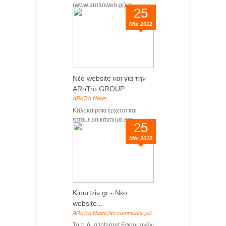
(www.arotroweb.gr) π...
25
Μάι 2012
Νέο website και για την
ARoTro GROUP
ARoTro News
,
Καλοκαιράκι έρχεται και
είπαμε να κάνουμε και ...
25
Μάι 2012
Kiourtzis.gr - Νέο
website...
ARoTro News
,
No comments yet
Το τμήμα Internet Εφαρμογών