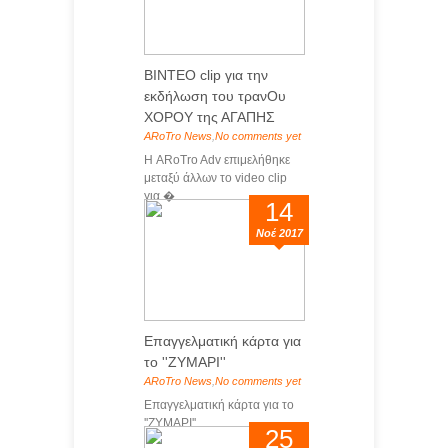
ΒΙΝΤΕΟ clip για την
εκδήλωση του τρανΟυ
ΧΟΡΟΥ της ΑΓΑΠΗΣ
ARoTro News
,
No comments yet
Η ARoTro Adv επιμελήθηκε
μεταξύ άλλων το video clip
για �...
14
Νοέ 2017
Επαγγελματική κάρτα για
το ''ΖΥΜΑΡΙ''
ARoTro News
,
No comments yet
Επαγγελματική κάρτα για το
''ΖΥΜΑΡΙ'' ...
25