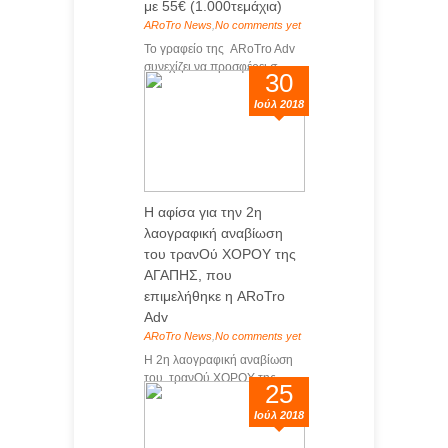
με 55€ (1.000τεμάχια)
ARoTro News
,
No comments yet
Το γραφείο της ARoTro Adv
συνεχίζει να προσφέρει σ...
30
Ιούλ 2018
Η αφίσα για την 2η
λαογραφική αναβίωση
του τρανΟύ ΧΟΡΟΥ της
ΑΓΑΠΗΣ, που
επιμελήθηκε η ARoTro
Adv
ARoTro News
,
No comments yet
Η 2η λαογραφική αναβίωση
του τρανΟύ ΧΟΡΟΥ της...
25
Ιούλ 2018