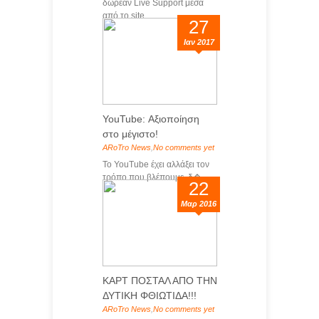
δωρεάν Live Support μέσα
από το site ...
27
Ιαν 2017
YouTube: Αξιοποίηση
στο μέγιστο!
ARoTro News
,
No comments yet
Το YouTube έχει αλλάξει τον
τρόπο που βλέπουμε, δ�...
22
Μαρ 2016
ΚΑΡΤ ΠΟΣΤΑΛ ΑΠΟ ΤΗΝ
ΔΥΤΙΚΗ ΦΘΙΩΤΙΔΑ!!!
ARoTro News
,
No comments yet