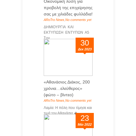
Οικονομική λύση για
προβολή της επιχείρησης
σας με χιλιάδες φυλλάδια!
ARoTro News
,
No comments yet
ΔΗΜΙΟΥΡΓΙΑ ΚΑΙ
ΕΚΤΥΠΩΣΗ ΕΝΤΥΠΩΝ Α5
Συν...
30
Δεκ 2023
«Αθανάσιος Διάκος, 200
χρόνια…ελεύθερος»
(φώτο – βίντεο)
ARoTro News
,
No comments yet
Λαμία: Η πόλη που τίμησε και
τιμά τον Αθανάσιο �...
23
Μάι 2022