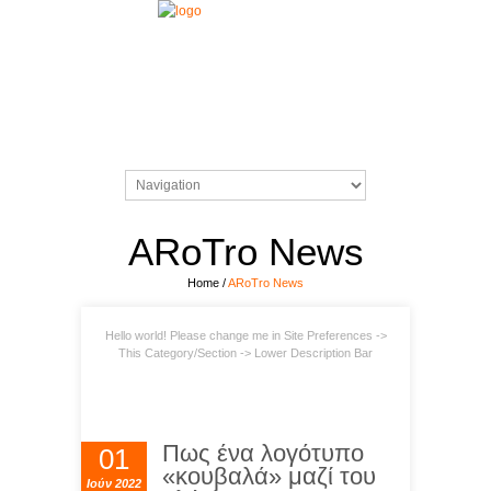
ARoTro News
Home
/
ARoTro News
Hello world! Please change me in Site Preferences ->
This Category/Section -> Lower Description Bar
Πως ένα λογότυπο
01
«κουβαλά» μαζί του
Ιούν 2022