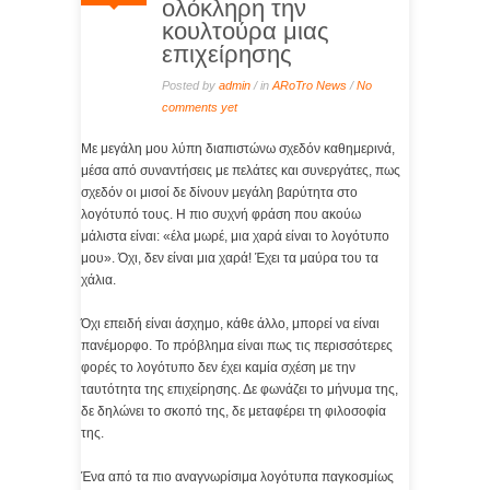
ολόκληρη την
κουλτούρα μιας
επιχείρησης
Posted by
admin
/ in
ARoTro News
/
No
comments yet
Με μεγάλη μου λύπη διαπιστώνω σχεδόν καθημερινά,
μέσα από συναντήσεις με πελάτες και συνεργάτες, πως
σχεδόν οι μισοί δε δίνουν μεγάλη βαρύτητα στο
λογότυπό τους. Η πιο συχνή φράση που ακούω
μάλιστα είναι: «έλα μωρέ, μια χαρά είναι το λογότυπο
μου». Όχι, δεν είναι μια χαρά! Έχει τα μαύρα του τα
χάλια.
Όχι επειδή είναι άσχημο, κάθε άλλο, μπορεί να είναι
πανέμορφο. Το πρόβλημα είναι πως τις περισσότερες
φορές το λογότυπο δεν έχει καμία σχέση με την
ταυτότητα της επιχείρησης. Δε φωνάζει το μήνυμα της,
δε δηλώνει το σκοπό της, δε μεταφέρει τη φιλοσοφία
της.
Ένα από τα πιο αναγνωρίσιμα λογότυπα παγκοσμίως