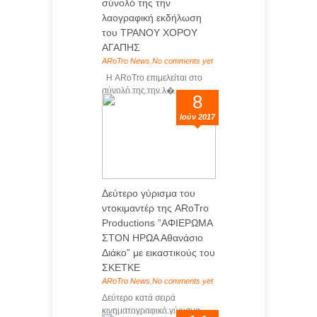
σύνολό της την
λαογραφική εκδήλωση
του ΤΡΑΝΟΥ ΧΟΡΟΥ
ΑΓΑΠΗΣ
ARoTro News
,
No comments yet
Η ARoTro επιμελείται στο
σύνολό της την λ�...
8
Ιούν 2017
Δεύτερο γύρισμα του
ντοκιμαντέρ της ARoTro
Productions ”ΑΦΙΕΡΩΜΑ
ΣΤΟΝ ΗΡΩΑ Αθανάσιο
Διάκο” με εικαστικούς του
ΣΚΕΤΚΕ
ARoTro News
,
No comments yet
Δεύτερο κατά σειρά
κινηματογραφικό γύρισμα ...