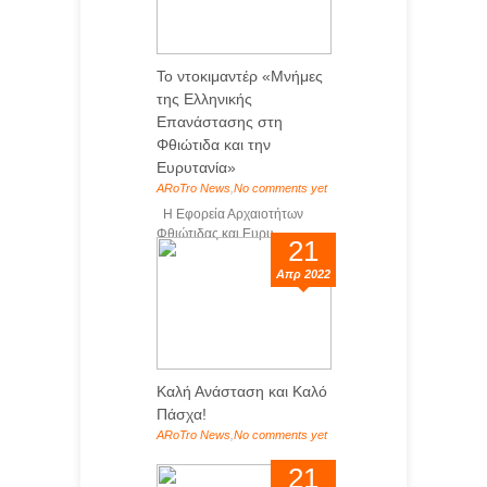
Το ντοκιμαντέρ «Μνήμες
της Ελληνικής
Επανάστασης στη
Φθιώτιδα και την
Ευρυτανία»
ARoTro News
,
No comments yet
Η Εφορεία Αρχαιοτήτων
Φθιώτιδας και Ευρυ...
21
Απρ 2022
Καλή Ανάσταση και Καλό
Πάσχα!
ARoTro News
,
No comments yet
...
21