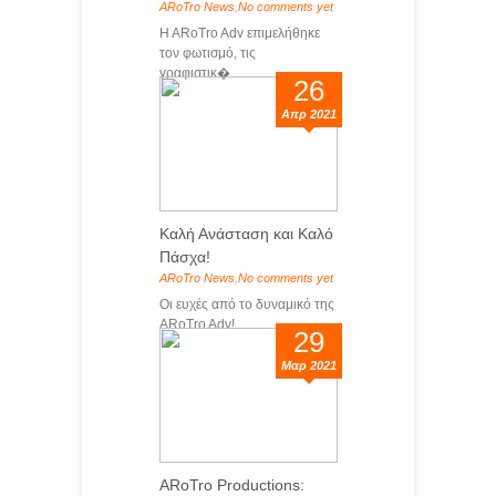
ARoTro News
,
No comments yet
H ARoTro Adv επιμελήθηκε
τον φωτισμό, τις
γραφιστικ�...
26
Απρ 2021
Καλή Ανάσταση και Καλό
Πάσχα!
ARoTro News
,
No comments yet
Οι ευχές από το δυναμικό της
ARoTro Adv! ...
29
Μαρ 2021
ARoTro Productions: