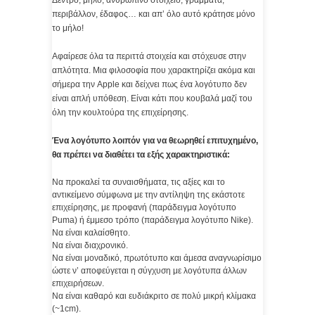
Δέντρο, μήλο, ανθρώπινο στοιχείο, γράμματα,
περιβάλλον, έδαφος… και απ’ όλο αυτό κράτησε μόνο
το μήλο!
Αφαίρεσε όλα τα περιττά στοιχεία και στόχευσε στην
απλότητα. Μια φιλοσοφία που χαρακτηρίζει ακόμα και
σήμερα την Apple και δείχνει πως ένα λογότυπο δεν
είναι απλή υπόθεση. Είναι κάτι που κουβαλά μαζί του
όλη την κουλτούρα της επιχείρησης.
Ένα λογότυπο λοιπόν για να θεωρηθεί επιτυχημένο,
θα πρέπει να διαθέτει τα εξής χαρακτηριστικά:
Nα προκαλεί τα συναισθήματα, τις αξίες και το
αντικείμενο σύμφωνα με την αντίληψη της εκάστοτε
επιχείρησης, με προφανή (παράδειγμα λογότυπο
Puma) ή έμμεσο τρόπο (παράδειγμα λογότυπο Nike).
Να είναι καλαίσθητο.
Να είναι διαχρονικό.
Να είναι μοναδικό, πρωτότυπο και άμεσα αναγνωρίσιμο
ώστε ν’ αποφεύγεται η σύγχυση με λογότυπα άλλων
επιχειρήσεων.
Να είναι καθαρό και ευδιάκριτο σε πολύ μικρή κλίμακα
(~1cm).