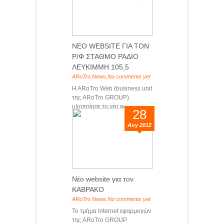
ΝΕΟ WEBSITE ΓΙΑ ΤΟΝ
Ρ/Φ ΣΤΑΘΜΟ ΡΑΔΙΟ
ΛΕΥΚΙΜΜΗ 105,5
ARoTro News
,
No comments yet
H ARoTro Web (business unit
της ARoTro GROUP)
υλοποίησε το νέο w...
28
Αυγ 2012
Νέο website για τον
ΚΑΒΡΑΚΟ
ARoTro News
,
No comments yet
Το τμήμα Internet εφαρμογών
της ARoTro GROUP