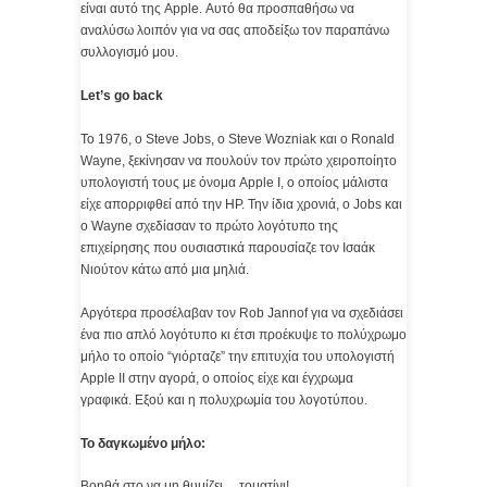
είναι αυτό της Apple. Αυτό θα προσπαθήσω να
αναλύσω λοιπόν για να σας αποδείξω τον παραπάνω
συλλογισμό μου.
Let’s go back
To 1976, o Steve Jobs, ο Steve Wozniak και ο Ronald
Wayne, ξεκίνησαν να πουλούν τον πρώτο χειροποίητο
υπολογιστή τους με όνομα Apple I, ο οποίος μάλιστα
είχε απορριφθεί από την HP. Την ίδια χρονιά, ο Jobs και
ο Wayne σχεδίασαν το πρώτο λογότυπο της
επιχείρησης που ουσιαστικά παρουσίαζε τον Ισαάκ
Νιούτον κάτω από μια μηλιά.
Αργότερα προσέλαβαν τον Rob Jannof για να σχεδιάσει
ένα πιο απλό λογότυπο κι έτσι προέκυψε το πολύχρωμο
μήλο το οποίο “γιόρταζε” την επιτυχία του υπολογιστή
Apple II στην αγορά, ο οποίος είχε και έγχρωμα
γραφικά. Εξού και η πολυχρωμία του λογοτύπου.
Το δαγκωμένο μήλο:
Βοηθά στο να μη θυμίζει… τοματίνι!