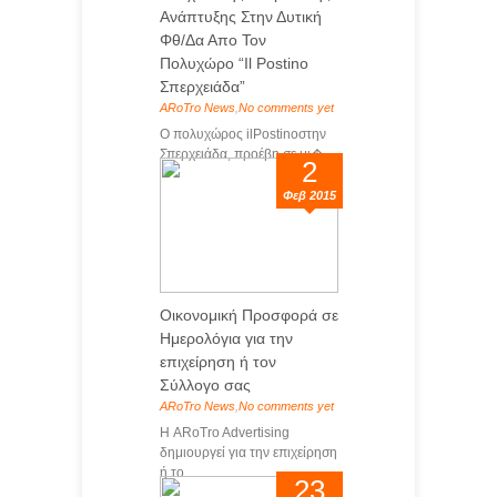
Ανάπτυξης Στην Δυτική
Φθ/Δα Απο Τον
Πολυχώρο “Il Postino
Σπερχειάδα”
ARoTro News
,
No comments yet
Ο πολυχώρος ilPostinoστην
Σπερχειάδα, προέβη σε μι�...
2
Φεβ 2015
Οικονομική Προσφορά σε
Ημερολόγια για την
επιχείρηση ή τον
Σύλλογο σας
ARoTro News
,
No comments yet
Η ARoTro Advertising
δημιουργεί για την επιχείρηση
ή το...
23