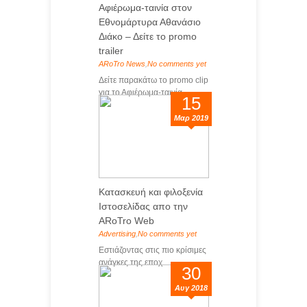
Αφιέρωμα-ταινία στον
Εθνομάρτυρα Αθανάσιο
Διάκο – Δείτε το promo
trailer
ARoTro News
,
No comments yet
Δείτε παρακάτω το promo clip
για το Αφιέρωμα-ταινία...
15
Μαρ 2019
Κατασκευή και φιλοξενία
Ιστοσελίδας απο την
ARoTro Web
Advertising
,
No comments yet
Eστιάζοντας στις πιο κρίσιμες
ανάγκες της εποχ...
30
Αυγ 2018