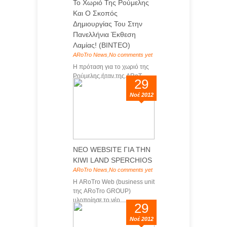
Το Χωριό Της Ρούμελης
Και Ο Σκοπός
Δημιουργίας Του Στην
Πανελλήνια Έκθεση
Λαμίας! (ΒΙΝΤΕΟ)
ARoTro News
,
No comments yet
Η πρόταση για το χωριό της
Ρούμελης ήταν της ARoT...
29
Νοέ 2012
ΝΕΟ WEBSITE ΓΙΑ ΤΗΝ
KIWI LAND SPERCHIOS
ARoTro News
,
No comments yet
H ARoTro Web (business unit
της ARoTro GROUP)
υλοποίησε το νέο...
29
Νοέ 2012