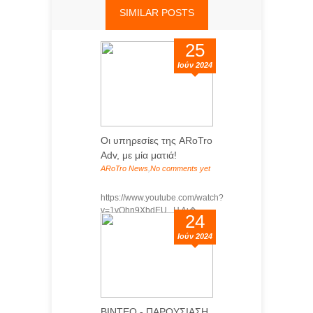
SIMILAR POSTS
25
Ιούν 2024
Οι υπηρεσίες της ARoTro
Adv, με μία ματιά!
ARoTro News
,
No comments yet
https://www.youtube.com/watch?
v=1vOhn9XbdEU Η Δι�...
24
Ιούν 2024
ΒΙΝΤΕΟ - ΠΑΡΟΥΣΙΑΣΗ