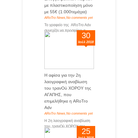
με πλαστικοποίηση μόνο
με 55€ (1.000τεμάχια)
ARoTro News
,
No comments yet
Το γραφείο της ARoTro Adv
συνεχίζει να προσφέρει σ...
30
Ιούλ 2018
Η αφίσα για την 2η
λαογραφική αναβίωση
του τρανΟύ ΧΟΡΟΥ της
ΑΓΑΠΗΣ, που
επιμελήθηκε η ARoTro
Adv
ARoTro News
,
No comments yet
Η 2η λαογραφική αναβίωση
του τρανΟύ ΧΟΡΟΥ της...
25
Ιούλ 2018