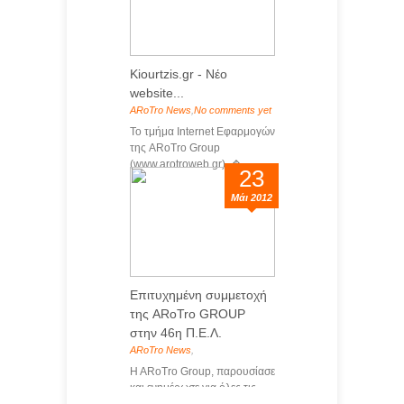
Kiourtzis.gr - Νέο
website...
ARoTro News
,
No comments yet
Το τμήμα Internet Εφαρμογών
της ARoTro Group
(www.arotroweb.gr), �...
23
Μάι 2012
Επιτυχημένη συμμετοχή
της ARoTro GROUP
στην 46η Π.Ε.Λ.
ARoTro News
,
H ARoTro Group, παρουσίασε
και ενημέρωσε για όλες τις...