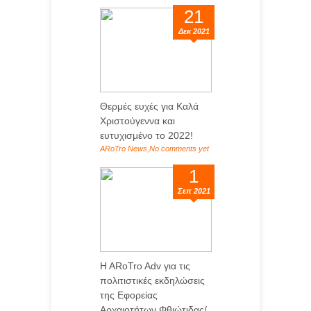
...
21
Δεκ 2021
Θερμές ευχές για Καλά
Χριστούγεννα και
ευτυχισμένο το 2022!
ARoTro News
,
No comments yet
...
1
Σεπ 2021
H ARoTro Adv για τις
πολιτιστικές εκδηλώσεις
της Εφορείας
Αρχαιοτήτων Φθιώτιδας/