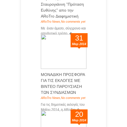
Σταυρογιάννη ”Πρόταση
Ευθύνης” απο την
ARoTro Διαφημιστική
ARoTro News
,
No comments yet
Με έναν άμεσο, σύγχρονο και
αποδοτικό τρόπο �...
31
Μαρ 2014
ΜΟΝΑΔΙΚΗ ΠΡΟΣΦΟΡΑ
ΓΙΑ ΤΙΣ ΕΚΛΟΓΕΣ ΜΕ
ΒΙΝΤΕΟ ΠΑΡΟΥΣΙΑΣΗ
ΤΩΝ ΣΥΝΔΙΑΣΜΩΝ
ARoTro News
,
No comments yet
Για τις δημοτικές εκλογές του
Μαΐου 2014, η ARoTro �...
20
Μαρ 2014