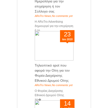
Ημερολόγια για την
επιχείρηση ή τον
Σύλλογο σας
ARoTro News
,
No comments yet
Η ARoTro Advertising
δημιουργεί για την επιχείρηση
ή το...
23
Ιαν 2015
Τηλεοπτικό spot που
αφορά την Οίτη για τον
Φορέα Διαχείρισης
Εθνικού Δρυμού Οίτης
ARoTro News
,
No comments yet
Ο Φορέας Διαχείρισης
Εθνικού Δρυμού Οίτης
πρ�...
14