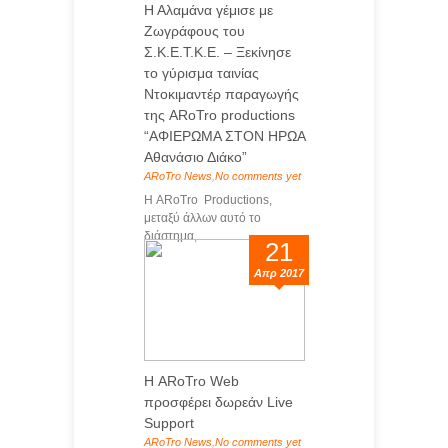
Η Αλαμάνα γέμισε με
Ζωγράφους του
Σ.Κ.Ε.Τ.Κ.Ε. – Ξεκίνησε
το γύρισμα ταινίας
Ντοκιμαντέρ παραγωγής
της ARoTro productions
“ΑΦΙΕΡΩΜΑ ΣΤΟΝ ΗΡΩΑ
Αθανάσιο Διάκο”
ARoTro News
,
No comments yet
Η ARoTro Productions,
μεταξύ άλλων αυτό το
διάστημα, ...
21
Απρ 2017
Η ARoTro Web
προσφέρει δωρεάν Live
Support
ARoTro News
,
No comments yet