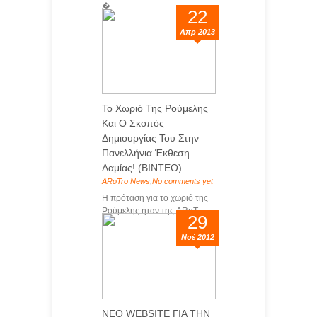
�...
22
Απρ 2013
Το Χωριό Της Ρούμελης
Και Ο Σκοπός
Δημιουργίας Του Στην
Πανελλήνια Έκθεση
Λαμίας! (ΒΙΝΤΕΟ)
ARoTro News
,
No comments yet
Η πρόταση για το χωριό της
Ρούμελης ήταν της ARoT...
29
Νοέ 2012
ΝΕΟ WEBSITE ΓΙΑ ΤΗΝ