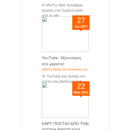
Η ARoTro Web προσφέρει
δωρεάν Live Support μέσα
από το site ...
27
Ιαν 2017
YouTube: Αξιοποίηση
στο μέγιστο!
ARoTro News
,
No comments yet
Το YouTube έχει αλλάξει τον
τρόπο που βλέπουμε, δ�...
22
Μαρ 2016
ΚΑΡΤ ΠΟΣΤΑΛ ΑΠΟ ΤΗΝ
ΔΥΤΙΚΗ ΦΘΙΩΤΙΔΑ!!!