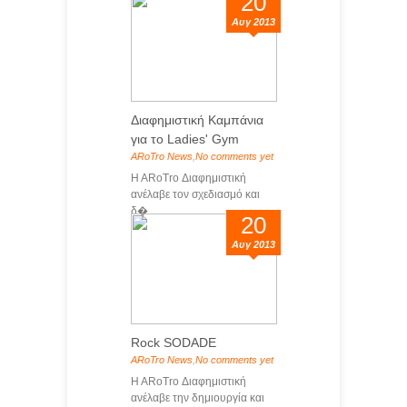
20
Αυγ 2013
Διαφημιστική Καμπάνια
για το Ladies' Gym
ARoTro News
,
No comments yet
H ARoTro Διαφημιστική
ανέλαβε τον σχεδιασμό και
δ�...
20
Αυγ 2013
Rock SODADE
ARoTro News
,
No comments yet
H ARoTro Διαφημιστική
ανέλαβε την δημιουργία και