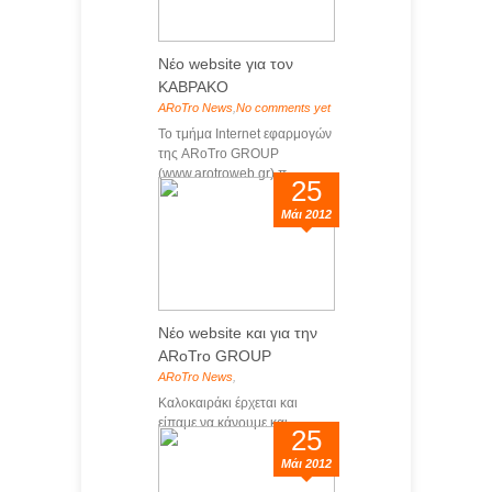
Νέο website για τον
ΚΑΒΡΑΚΟ
ARoTro News
,
No comments yet
Το τμήμα Internet εφαρμογών
της ARoTro GROUP
(www.arotroweb.gr) π...
25
Μάι 2012
Νέο website και για την
ARoTro GROUP
ARoTro News
,
Καλοκαιράκι έρχεται και
είπαμε να κάνουμε και ...
25
Μάι 2012