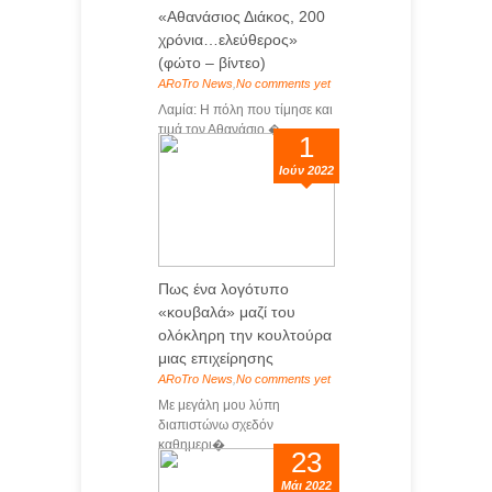
«Αθανάσιος Διάκος, 200
χρόνια…ελεύθερος»
(φώτο – βίντεο)
ARoTro News
,
No comments yet
Λαμία: Η πόλη που τίμησε και
τιμά τον Αθανάσιο �...
1
Ιούν 2022
Πως ένα λογότυπο
«κουβαλά» μαζί του
ολόκληρη την κουλτούρα
μιας επιχείρησης
ARoTro News
,
No comments yet
Με μεγάλη μου λύπη
διαπιστώνω σχεδόν
καθημερι�...
23
Μάι 2022