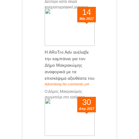
Δεύτερο κατά σειρά
κινηματογραφικό γύρισμα ...
14
Μάι 2017
H ARoTro Adv ανέλαβε
την καμπάνια για τον
Δήμο Μακρακώμης
αναφορικά με τα
επισκέψιμα αξιοθέατα του
Advertising
,
No comments yet
Ο Δήμος Μακρακώμης
συμμετείχε στο τριήμερο...
30
Απρ 2017