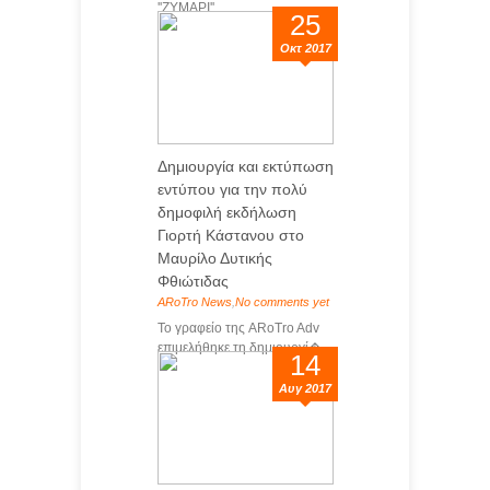
''ΖΥΜΑΡΙ'' ...
25
Οκτ 2017
Δημιουργία και εκτύπωση
εντύπου για την πολύ
δημοφιλή εκδήλωση
Γιορτή Κάστανου στο
Mαυρίλο Δυτικής
Φθιώτιδας
ARoTro News
,
No comments yet
Το γραφείο της ARoTro Adv
επιμελήθηκε τη δημιουργί�...
14
Αυγ 2017