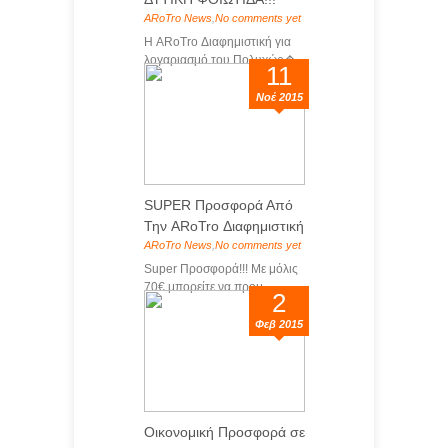
ARoTro News
,
No comments yet
Η ARoTro Διαφημιστική για
λογαριασμό του Πολυχώρ�...
11
Νοέ 2015
SUPER Προσφορά Από
Την ARoTro Διαφημιστική
ARoTro News
,
No comments yet
Super Προσφορά!!! Με μόλις
70€ μπορείτε να προμ...
2
Φεβ 2015
Οικονομική Προσφορά σε