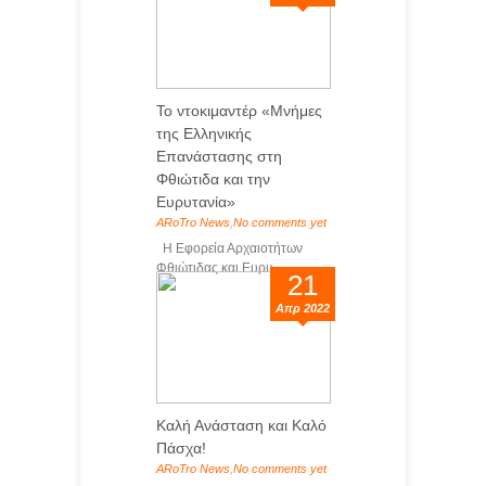
Το ντοκιμαντέρ «Μνήμες
της Ελληνικής
Επανάστασης στη
Φθιώτιδα και την
Ευρυτανία»
ARoTro News
,
No comments yet
Η Εφορεία Αρχαιοτήτων
Φθιώτιδας και Ευρυ...
21
Απρ 2022
Καλή Ανάσταση και Καλό
Πάσχα!
ARoTro News
,
No comments yet