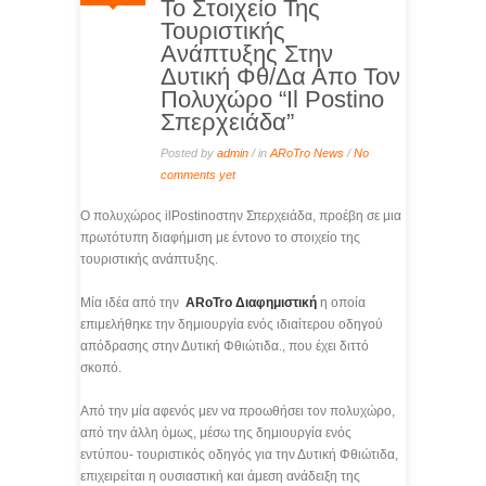
Το Στοιχείο Της
Τουριστικής
Ανάπτυξης Στην
Δυτική Φθ/Δα Απο Τον
Πολυχώρο “Il Postino
Σπερχειάδα”
Posted by
admin
/ in
ARoTro News
/
No
comments yet
Ο πολυχώρος ilPostinoστην Σπερχειάδα, προέβη σε μια
πρωτότυπη διαφήμιση με έντονο το στοιχείο της
τουριστικής ανάπτυξης.
Μία ιδέα από την
ARoTro Διαφημιστική
η οποία
επιμελήθηκε την δημιουργία ενός ιδιαίτερου οδηγού
απόδρασης στην Δυτική Φθιώτιδα., που έχει διττό
σκοπό.
Από την μία αφενός μεν να προωθήσει τον πολυχώρο,
από την άλλη όμως, μέσω της δημιουργία ενός
εντύπου- τουριστικός οδηγός για την Δυτική Φθιώτιδα,
επιχειρείται η ουσιαστική και άμεση ανάδειξη της