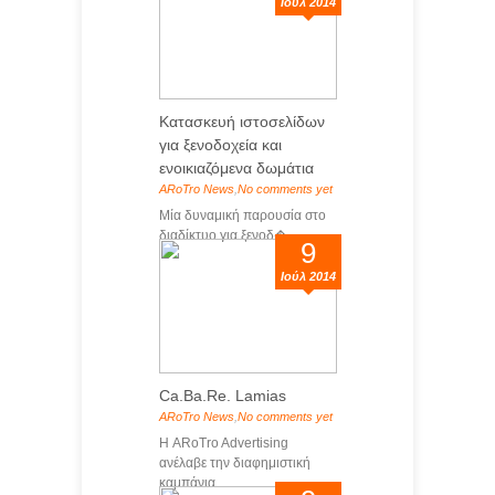
Ιούλ 2014
Κατασκευή ιστοσελίδων
για ξενοδοχεία και
ενοικιαζόμενα δωμάτια
ARoTro News
,
No comments yet
Μία δυναμική παρουσία στο
διαδίκτυο για ξενοδ�...
9
Ιούλ 2014
Ca.Ba.Re. Lamias
ARoTro News
,
No comments yet
Η ARoTro Advertising
ανέλαβε την διαφημιστική
καμπάνια...