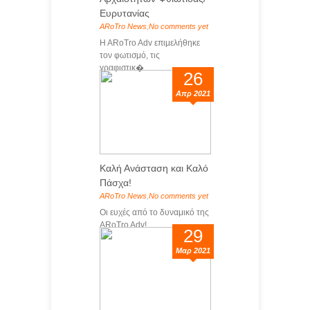
Ευρυτανίας
ARoTro News
,
No comments yet
H ARoTro Adv επιμελήθηκε
τον φωτισμό, τις
γραφιστικ�...
26
Απρ 2021
Καλή Ανάσταση και Καλό
Πάσχα!
ARoTro News
,
No comments yet
Οι ευχές από το δυναμικό της
ARoTro Adv! ...
29
Μαρ 2021