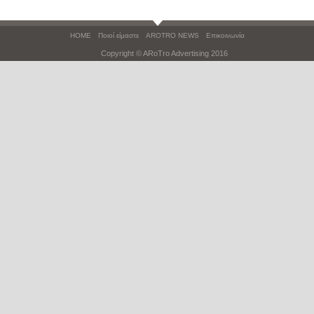
HOME
Ποιοί είμαστε
AROTRO NEWS
Επικοινωνία
Copyright © ARoTro Advertising 2016