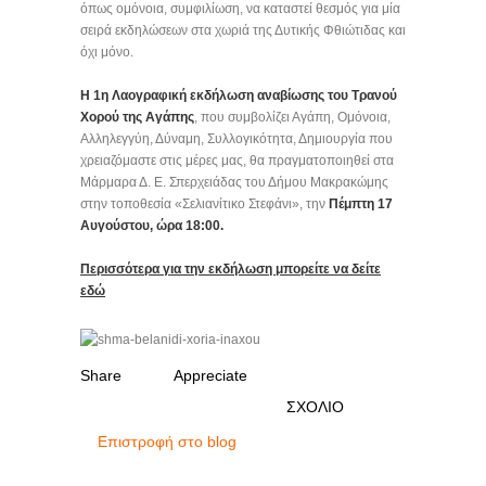
όπως ομόνοια, συμφιλίωση, να καταστεί θεσμός για μία
σειρά εκδηλώσεων στα χωριά της Δυτικής Φθιώτιδας και
όχι μόνο.
Η 1η Λαογραφική εκδήλωση αναβίωσης του Τρανού
Χορού της Αγάπης
, που συμβολίζει Αγάπη, Ομόνοια,
Αλληλεγγύη, Δύναμη, Συλλογικότητα, Δημιουργία που
χρειαζόμαστε στις μέρες μας, θα πραγματοποιηθεί στα
Μάρμαρα Δ. Ε. Σπερχειάδας του Δήμου Μακρακώμης
στην τοποθεσία «Σελιανίτικο Στεφάνι», την
Πέμπτη 17
Αυγούστου, ώρα 18:00.
Περισσότερα για την εκδήλωση μπορείτε να δείτε
εδώ
Share
Appreciate
ΣΧΟΛΙΟ
Επιστροφή στο blog