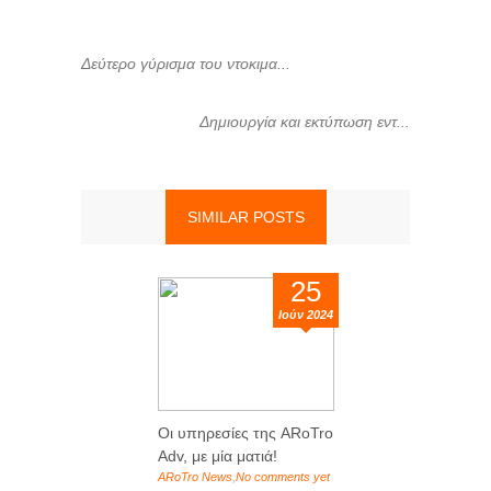
Δεύτερο γύρισμα του ντοκιμα...
Δημιουργία και εκτύπωση εντ...
SIMILAR POSTS
25
Ιούν 2024
Οι υπηρεσίες της ARoTro
ΒΙΝΤΕΟ -
Adv, με μία ματιά!
της ΕΠΙΧΕ
ARoTro News
,
No comments yet
Advertising
,
N