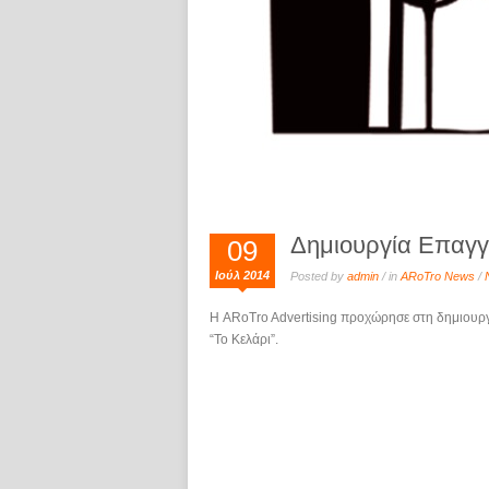
Δημιουργία Επαγγε
09
Ιούλ 2014
Posted by
admin
/ in
ARoTro News
/
Η ARoTro Advertising προχώρησε στη δημιουργ
“Το Κελάρι”.