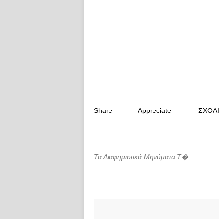
Share
Appreciate
ΣΧΟΛ
Τα Διαφημιστικά Μηνύματα Τ�...