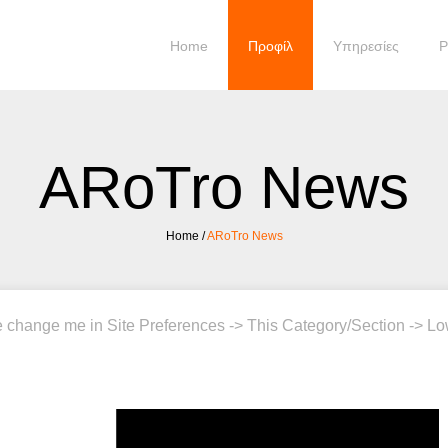
Home
Προφίλ
Υπηρεσίες
P
ARoTro News
Home
/
ARoTro News
e change me in Site Preferences -> This Category/Section -> Lo