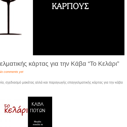
λματικής κάρτας για την Κάβα “Το Κελάρι”
No comments yet
ία, σχεδιασμό μακέτας αλλά και παραγωγής επαγγελματικής κάρτας για την κάβα