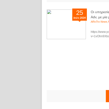
25
Οι υπηρεσί
Adv, με μία 
Ιούν 2024
ARoTro News
,
https://www.
v=1vOhn9Xbd