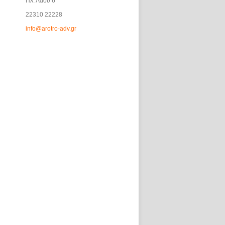
Πλ. Λαού 6
22310 22228
info@arotro-adv.gr