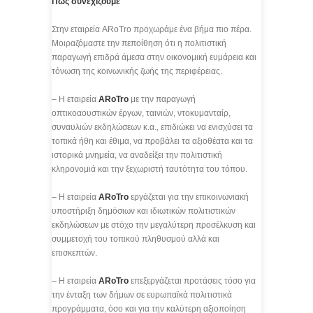
Πώς συνεχίζουμε
Στην εταιρεία ARoTro προχωράμε ένα βήμα πιο πέρα.
Μοιραζόμαστε την πεποίθηση ότι η πολιτιστική
παραγωγή επιδρά άμεσα στην οικονομική ευμάρεια και
τόνωση της κοινωνικής ζωής της περιφέρειας.
– Η εταιρεία
ARoTro
με την παραγωγή
οπτικοαουστικών έργων, ταινιών, ντοκυμανταίρ,
συναυλιών εκδηλώσεων κ.α., επιδιώκει να ενισχύσει τα
τοπικά ήθη και έθιμα, να προβάλει τα αξιοθέατα και τα
ιστορικά μνημεία, να αναδείξει την πολιτιστική
κληρονομιά και την ξεχωριστή ταυτότητα του τόπου.
– Η εταιρεία
ARoTro
εργάζεται για την επικοινωνιακή
υποστήριξη δημόσιων και ιδιωτικών πολιτιστικών
εκδηλώσεων με στόχο την μεγαλύτερη προσέλκυση και
συμμετοχή του τοπικού πληθυσμού αλλά και
επισκεπτών.
– Η εταιρεία
ARoTro
επεξεργάζεται προτάσεις τόσο για
την ένταξη των δήμων σε ευρωπαϊκά πολιτιστικά
προγράμματα, όσο και για την καλύτερη αξιοποίηση