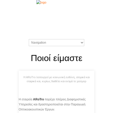
Ποιοί είμαστε
H ARoTro λειτουργεί με κοινωνική ευθύνη, ατομικά και
εταιρικά και, κυρίως διαθέτει και εκτιμά το χιούμορ
Η εταιρεία
ARoTro
παρέχει πλήρεις Διαφημιστικές
Υπηρεσίες και δραστηριοποιείται στην Παραγωγή
Οπτικοακουστικών Έργων.