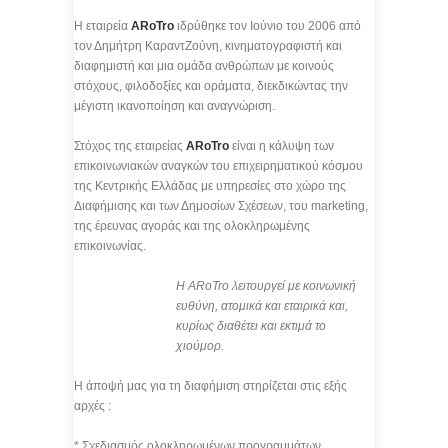
Η εταιρεία
ARoTro
ιδρύθηκε τον Ιούνιο του 2006 από
τον Δημήτρη ΚαραντΖούνη, κινηματογραφιστή και
διαφημιστή και μια ομάδα ανθρώπων με κοινούς
στόχους, φιλοδοξίες και οράματα, διεκδικώντας την
μέγιστη ικανοποίηση και αναγνώριση.
Στόχος της εταιρείας
ARoTro
είναι η κάλυψη των
επικοινωνιακών αναγκών του επιχειρηματικού κόσμου
της Κεντρικής Ελλάδας με υπηρεσίες στο χώρο της
Διαφήμισης και των Δημοσίων Σχέσεων, του marketing,
της έρευνας αγοράς και της ολοκληρωμένης
επικοινωνίας.
H ARoTro λειτουργεί με κοινωνική
ευθύνη, ατομικά και εταιρικά και,
κυρίως διαθέτει και εκτιμά το
χιούμορ.
Η άποψή μας για τη διαφήμιση στηρίζεται στις εξής
αρχές :
* Σχεδιασμός ολοκληρωμένων προγραμμάτων